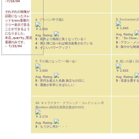
-7/24/04

それぞれの画像が

話題になったスレ

5.
Enchanted [O
4.
ブラバン!甲子園2
ッドをsov退避の

ツリー表示で見る

￥ 1,840
ことができるよう

￥ 2,500
になりました。

Avg. Rating:
Avg. Rating:
本店,qwerty,暫定

5
: 「So Close
5
: 前作より格段に良くなっている！
退避のみです。

5
: アラン・メ
4
: 第１弾に比べれば相当改善されている
- 7/23/04

5
: 賑やかな映
5
: すごいパワーアップ！
7.
千の風になって~一期一会~
8.
想いの届く日(
￥ 3,000
￥ 2,933
Avg. Rating:
Avg. Rating:
5
: 世代を超えた名曲 旅立ちの日に
5
: 音楽を愛す
5
: 選曲が非常にすばらしい
10.
キャラクター・クラシック・コレクション-月
森edition-(初回生産限定盤)(DVD付)
￥ 2,174
Avg. Rating:
3
: もう少し何か・・・