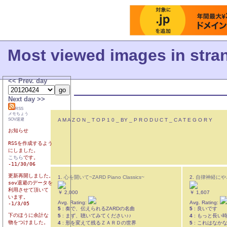
Most viewed images in stra
<< Prev. day
Next day >>
RSS
メモちょう
SOV退避
A M A Z O N _ T O P 1 0 _ BY _ P R O D U C T _ C A T E G O R Y
お知らせ

RSSを作成するよう

こちら
です。

-11/30/06

更新再開しました。

1.
心を開いて~ZARD Piano Classics~
2.
自律神経にや
sov退避のデータを

利用させて頂いて

￥ 2,000
￥ 1,607
います。

Avg. Rating:
Avg. Rating:
-1/3/05

5
: 奏で、伝えられるZARDの名曲
5
: 良いです
下のほうに余計な

5
: まず、聴いてみてください♪♪
4
: もっと長い
物をつけました。

4
: 形を変えて残るＺＡＲＤの世界
5
: これはなか